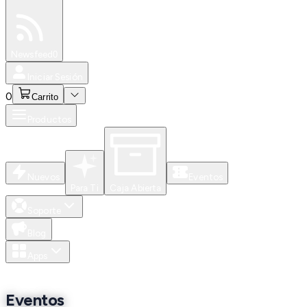
Especiales
Newsfeed
0
Iniciar Sesión
0
Carrito
Productos
Nuevos
Eventos
Para Ti
Caja Abierta
Soporte
Blog
Apps
Eventos