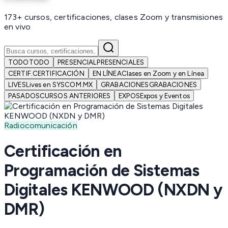
173+ cursos, certificaciones, clases Zoom y transmisiones
en vivo
TODO
TODO
PRESENCIAL
PRESENCIALES
CERTIF.
CERTIFICACIÓN
EN LÍNEA
Clases en Zoom y en Línea
LIVES
Lives en SYSCOM.MX
GRABACIONES
GRABACIONES
PASADOS
CURSOS ANTERIORES
EXPOS
Expos y Eventos
Radiocomunicación
Certificación en
Programación de Sistemas
Digitales KENWOOD (NXDN y
DMR)