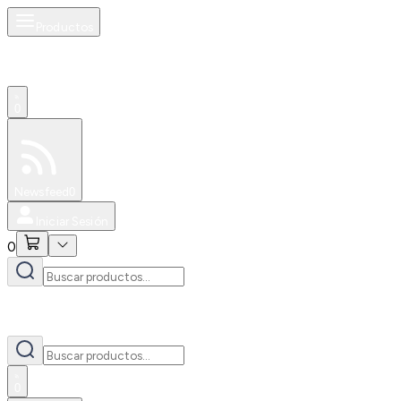
Productos
0
Especiales
Newsfeed
0
Iniciar Sesión
0
0