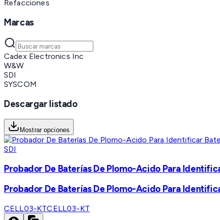
Refacciones
Marcas
Cadex Electronics Inc
W&W
SDI
SYSCOM
Descargar listado
Mostrar opciones
SDI
Probador De Baterías De Plomo-Acido Para Identifica
Probador De Baterías De Plomo-Acido Para Identifica
CELL03-KT
CELL03-KT