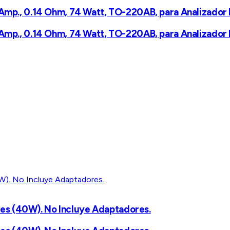
Amp., 0.14 Ohm, 74 Watt, TO-220AB, para Analizador II
Amp., 0.14 Ohm, 74 Watt, TO-220AB, para Analizador II
es (40W). No Incluye Adaptadores.