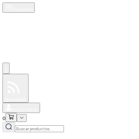
Productos
0
Especiales
Newsfeed
0
Iniciar Sesión
0