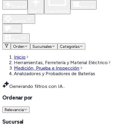
Nuevos
Eventos
Para Ti
Caja Abierta
Soporte
Blog
Apps
Orden
Sucursales
Categorías
Inicio
Herramientas, Ferretería y Material Eléctrico
Medición, Prueba e Inspección
Analizadores y Probadores de Baterías
Generando filtros con IA...
Ordenar por
Relevancia
Sucursal