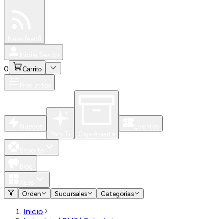
Especiales
Newsfeed
0
Iniciar Sesión
0
Carrito
Productos
Nuevos
Eventos
Para Ti
Caja Abierta
Soporte
Blog
Apps
Orden
Sucursales
Categorías
Inicio