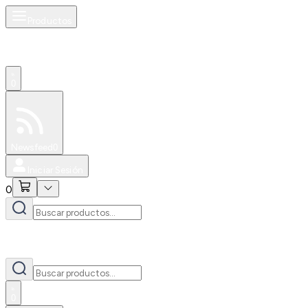
Productos
0
Especiales
Newsfeed
0
Iniciar Sesión
0
0