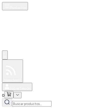
Productos
0
Especiales
Newsfeed
0
Iniciar Sesión
0