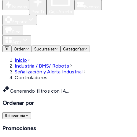
Nuevos
Eventos
Para Ti
Caja Abierta
Soporte
Blog
Apps
Orden
Sucursales
Categorías
Inicio
Industria / BMS/ Robots
Señalización y Alerta Industrial
Controladores
Generando filtros con IA...
Ordenar por
Relevancia
Promociones