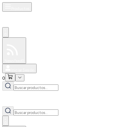
Productos
0
Especiales
Newsfeed
0
Iniciar Sesión
0
0