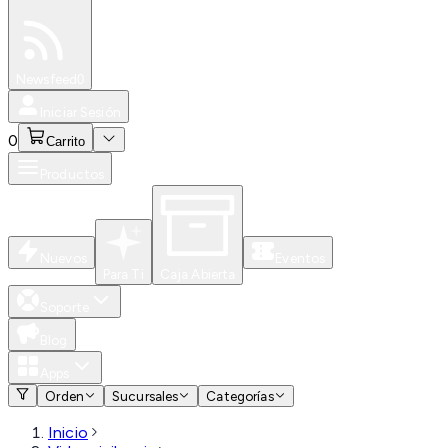
Especiales
Newsfeed
0
Iniciar Sesión
0
Carrito
Productos
Nuevos
Eventos
Para Ti
Caja Abierta
Soporte
Blog
Apps
Orden
Sucursales
Categorías
Inicio