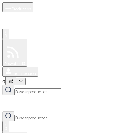
Productos
0
Especiales
Newsfeed
0
Iniciar Sesión
0
0