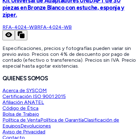
Kit Universal de Adaptadores UNIDAPT de 30
piezas en Bronze Blanco con estuche, esponja y
ziper.
RFA-4024-WB
RFA-4024-WB
Especificaciones, precios y fotografías pueden variar sin
previo aviso. Precios con 4% de descuento por pago de
contado (efectivo o transferencia). Precios sin IVA.
Precio
especial hasta agotar existencias.
QUIENES SOMOS
Acerca de SYSCOM
Certificación ISO 9001:2015
Afiliación ANATEL
Código de Ética
Bolsa de Trabajo
Política de Venta
Política de Garantía
Clasificación de
Equipos
Devoluciones
Aviso de Privacidad
Contacto