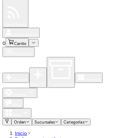
Especiales
Newsfeed
0
Iniciar Sesión
0
Carrito
Productos
Nuevos
Eventos
Para Ti
Caja Abierta
Soporte
Blog
Apps
Orden
Sucursales
Categorías
Inicio