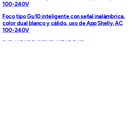
100-240V
Foco tipo Gu10 inteligente con señal inalámbrica,
color dual blanco y cálido, uso de App Shelly. AC
100-240V
SHELLYDUOGU10
SHELLYDUOGU10
TP-LINK
KIT 4 Focos Smart Wi-Fi Light Multicolor / A60 E27
/ 806 Lúmenes / 8.3 W / Dimmable 1-100% /
Control por Voz Alexa-Google / Programación y
Temporizador / Modo Ausencia / Monitoreo de
Energía / No Requiere Hub
KIT 4 Focos Smart Wi-Fi Light Multicolor / A60 E27