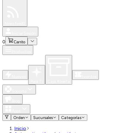
Especiales
Newsfeed
0
Iniciar Sesión
0
Carrito
Productos
Nuevos
Eventos
Para Ti
Caja Abierta
Soporte
Blog
Apps
Orden
Sucursales
Categorías
Inicio