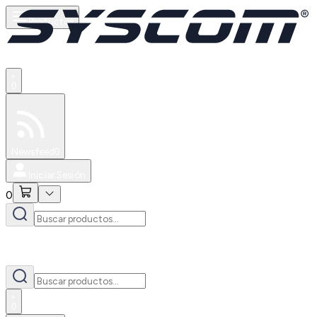
Productos
0
Especiales
Newsfeed
0
Iniciar Sesión
0
0