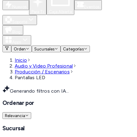
Nuevos
Eventos
Para Ti
Caja Abierta
Soporte
Blog
Apps
Orden
Sucursales
Categorías
Inicio
Audio y Video Profesional
Producción / Escenarios
Pantallas LED
Generando filtros con IA...
Ordenar por
Relevancia
Sucursal