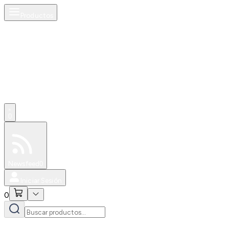
Productos
0
Especiales
Newsfeed
0
Iniciar Sesión
0