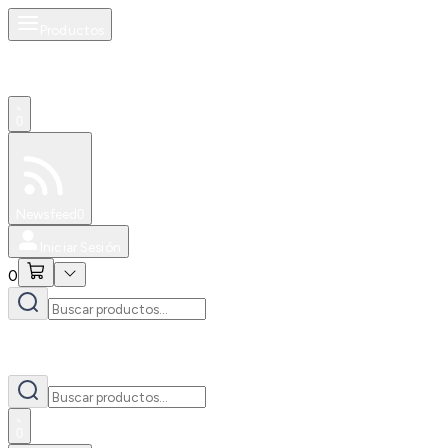
Productos
0
Especiales
Newsfeed
0
Iniciar Sesión
0
0