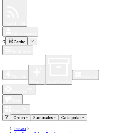
Especiales
Newsfeed
0
Iniciar Sesión
0
Carrito
Productos
Nuevos
Eventos
Para Ti
Caja Abierta
Soporte
Blog
Apps
Orden
Sucursales
Categorías
Inicio