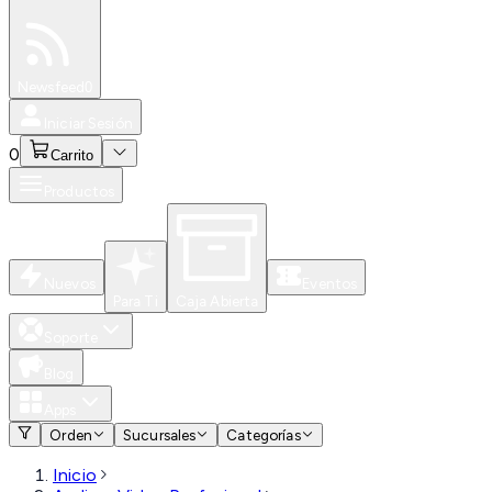
Especiales
Newsfeed
0
Iniciar Sesión
0
Carrito
Productos
Nuevos
Eventos
Para Ti
Caja Abierta
Soporte
Blog
Apps
Orden
Sucursales
Categorías
Inicio