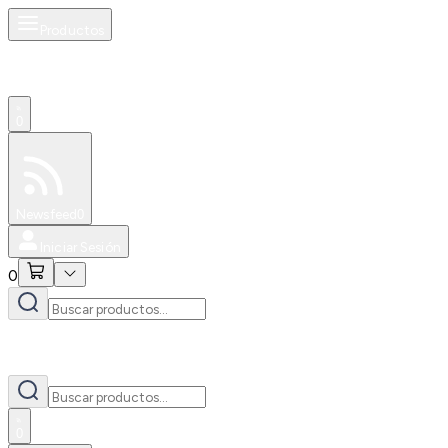
Productos
0
Especiales
Newsfeed
0
Iniciar Sesión
0
0