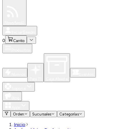
Especiales
Newsfeed
0
Iniciar Sesión
0
Carrito
Productos
Nuevos
Eventos
Para Ti
Caja Abierta
Soporte
Blog
Apps
Orden
Sucursales
Categorías
Inicio