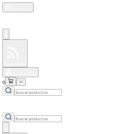
Productos
0
Especiales
Newsfeed
0
Iniciar Sesión
0
0