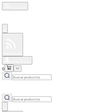
Productos
0
Especiales
Newsfeed
0
Iniciar Sesión
0
0