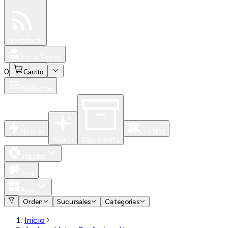
Especiales
Newsfeed
0
Iniciar Sesión
0
Carrito
Productos
Nuevos
Eventos
Para Ti
Caja Abierta
Soporte
Blog
Apps
Orden
Sucursales
Categorías
Inicio