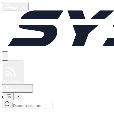
Productos
0
Especiales
Newsfeed
0
Iniciar Sesión
0