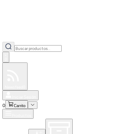
0
Especiales
Newsfeed
0
Iniciar Sesión
0
Carrito
Productos