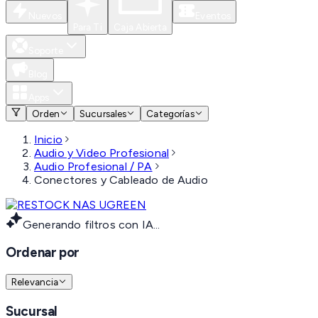
Nuevos
Eventos
Para Ti
Caja Abierta
Soporte
Blog
Apps
Orden
Sucursales
Categorías
Inicio
Audio y Video Profesional
Audio Profesional / PA
Conectores y Cableado de Audio
Generando filtros con IA...
Ordenar por
Relevancia
Sucursal