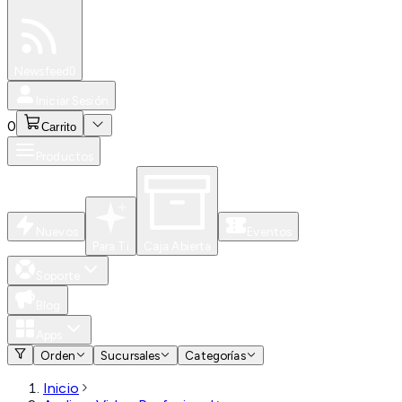
Especiales
Newsfeed
0
Iniciar Sesión
0
Carrito
Productos
Nuevos
Eventos
Para Ti
Caja Abierta
Soporte
Blog
Apps
Orden
Sucursales
Categorías
Inicio