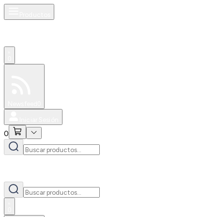
Productos
0
Especiales
Newsfeed
0
Iniciar Sesión
0
0