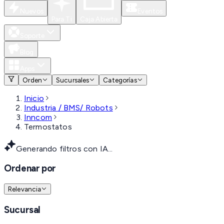
Nuevos
Eventos
Para Ti
Caja Abierta
Soporte
Blog
Apps
Orden
Sucursales
Categorías
Inicio
Industria / BMS/ Robots
Inncom
Termostatos
Generando filtros con IA...
Ordenar por
Relevancia
Sucursal