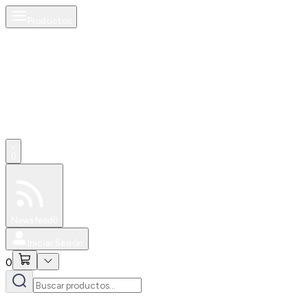
Productos
0
Especiales
Newsfeed
0
Iniciar Sesión
0