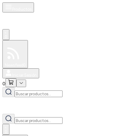
Productos
0
Especiales
Newsfeed
0
Iniciar Sesión
0
0