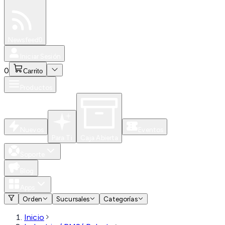
Especiales
Newsfeed
0
Iniciar Sesión
0
Carrito
Productos
Nuevos
Eventos
Para Ti
Caja Abierta
Soporte
Blog
Apps
Orden
Sucursales
Categorías
Inicio