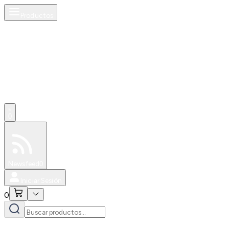
Productos
0
Especiales
Newsfeed
0
Iniciar Sesión
0