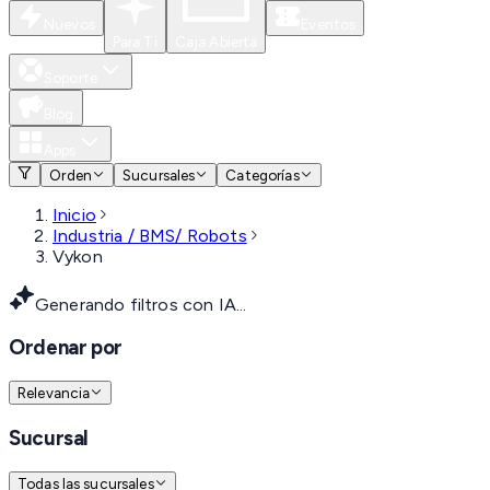
Nuevos
Eventos
Para Ti
Caja Abierta
Soporte
Blog
Apps
Orden
Sucursales
Categorías
Inicio
Industria / BMS/ Robots
Vykon
Generando filtros con IA...
Ordenar por
Relevancia
Sucursal
Todas las sucursales