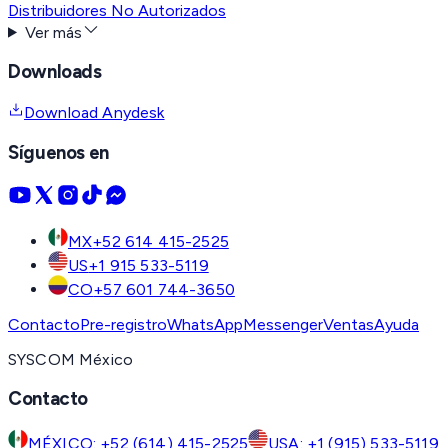
Distribuidores No Autorizados
Ver más
Downloads
Download Anydesk
Síguenos en
MX
+52 614 415-2525
US
+1 915 533-5119
CO
+57 601 744-3650
Contacto
Pre-registro
WhatsApp
Messenger
Ventas
Ayuda
SYSCOM México
Contacto
MÉXICO: +52 (614) 415-2525
USA: +1 (915) 533-5119