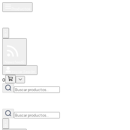
Productos
0
Especiales
Newsfeed
0
Iniciar Sesión
0
0