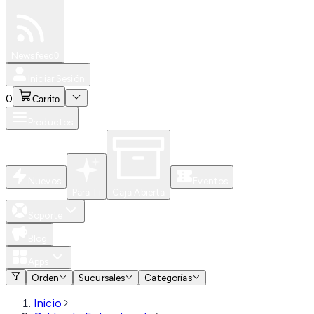
Especiales
Newsfeed
0
Iniciar Sesión
0
Carrito
Productos
Nuevos
Eventos
Para Ti
Caja Abierta
Soporte
Blog
Apps
Orden
Sucursales
Categorías
Inicio