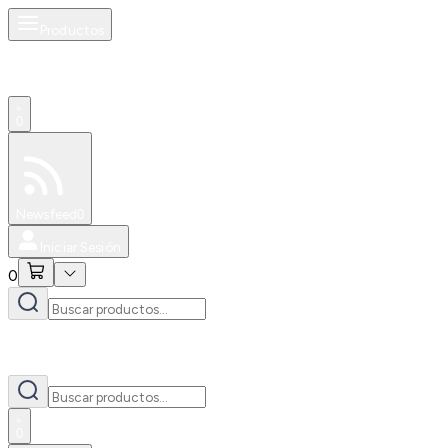
Productos
0
Especiales
Newsfeed
0
Iniciar Sesión
0
0