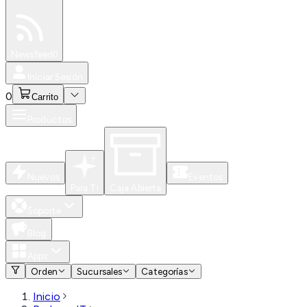
Especiales
Newsfeed
0
Iniciar Sesión
0
Carrito
Productos
Nuevos
Eventos
Para Ti
Caja Abierta
Soporte
Blog
Apps
Orden
Sucursales
Categorías
Inicio