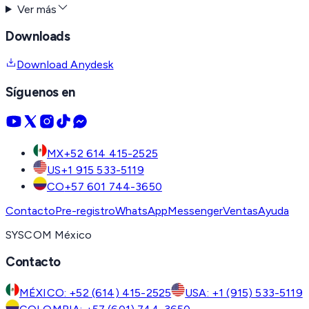
Ver más
Downloads
Download Anydesk
Síguenos en
MX
+52 614 415-2525
US
+1 915 533-5119
CO
+57 601 744-3650
Contacto
Pre-registro
WhatsApp
Messenger
Ventas
Ayuda
SYSCOM México
Contacto
MÉXICO: +52 (614) 415-2525
USA: +1 (915) 533-5119