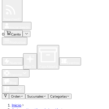
Especiales
Newsfeed
0
Iniciar Sesión
0
Carrito
Productos
Nuevos
Eventos
Para Ti
Caja Abierta
Soporte
Blog
Apps
Orden
Sucursales
Categorías
Inicio