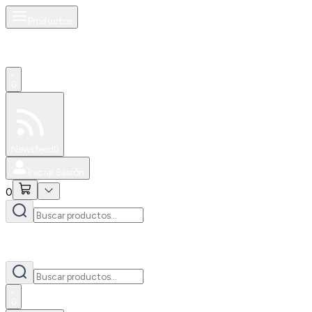
Productos
0
Especiales
Newsfeed
0
Iniciar Sesión
0
0