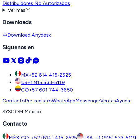
Distribuidores No Autorizados
Ver más
Downloads
Download Anydesk
Síguenos en
MX
+52 614 415-2525
US
+1 915 533-5119
CO
+57 601 744-3650
Contacto
Pre-registro
WhatsApp
Messenger
Ventas
Ayuda
SYSCOM México
Contacto
MÉXICO: +52 (614) 415-2525
USA: +1 (915) 533-5119