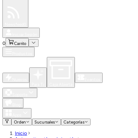
Especiales
Newsfeed
0
Iniciar Sesión
0
Carrito
Productos
Nuevos
Eventos
Para Ti
Caja Abierta
Soporte
Blog
Apps
Orden
Sucursales
Categorías
Inicio