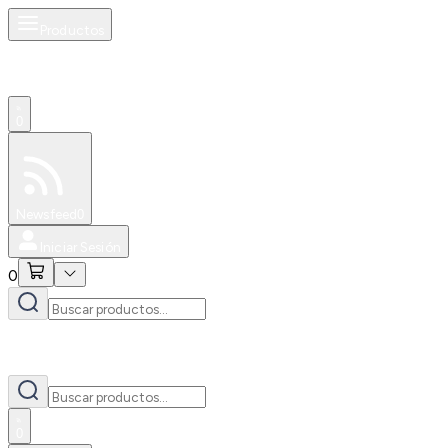
Productos
0
Especiales
Newsfeed
0
Iniciar Sesión
0
0