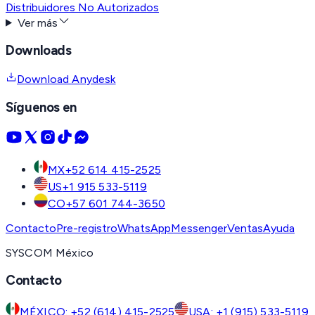
Distribuidores No Autorizados
Ver más
Downloads
Download Anydesk
Síguenos en
MX
+52 614 415-2525
US
+1 915 533-5119
CO
+57 601 744-3650
Contacto
Pre-registro
WhatsApp
Messenger
Ventas
Ayuda
SYSCOM México
Contacto
MÉXICO: +52 (614) 415-2525
USA: +1 (915) 533-5119