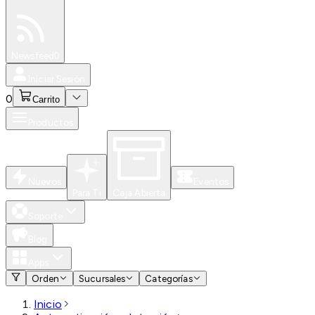
Especiales
Newsfeed
0
Iniciar Sesión
0
Carrito
Productos
Nuevos
Eventos
Para Ti
Caja Abierta
Soporte
Blog
Apps
Orden
Sucursales
Categorías
Inicio