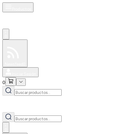
Productos
0
Especiales
Newsfeed
0
Iniciar Sesión
0
0