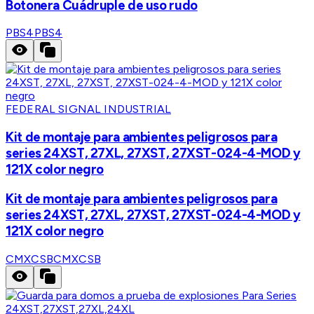
Botonera Cuádruple de uso rudo
PBS4
PBS4
FEDERAL SIGNAL INDUSTRIAL
Kit de montaje para ambientes peligrosos para
series 24XST, 27XL, 27XST, 27XST-024-4-MOD y
121X color negro
Kit de montaje para ambientes peligrosos para
series 24XST, 27XL, 27XST, 27XST-024-4-MOD y
121X color negro
CMXCSB
CMXCSB