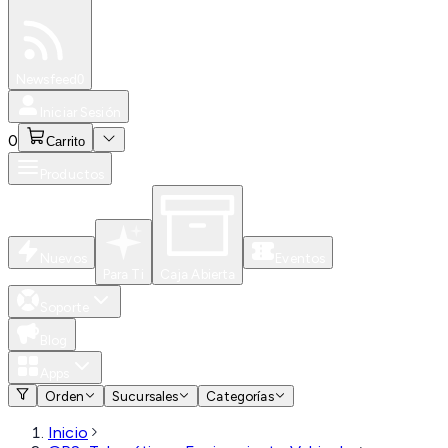
Especiales
Newsfeed
0
Iniciar Sesión
0
Carrito
Productos
Nuevos
Eventos
Para Ti
Caja Abierta
Soporte
Blog
Apps
Orden
Sucursales
Categorías
Inicio