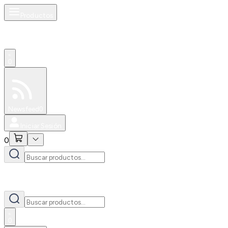
Productos
0
Especiales
Newsfeed
0
Iniciar Sesión
0
0