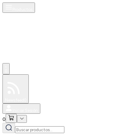
Productos
0
Especiales
Newsfeed
0
Iniciar Sesión
0