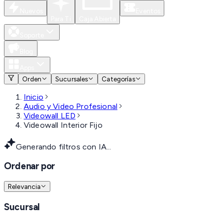
Nuevos
Eventos
Para Ti
Caja Abierta
Soporte
Blog
Apps
Orden
Sucursales
Categorías
Inicio
Audio y Video Profesional
Videowall LED
Videowall Interior Fijo
Generando filtros con IA...
Ordenar por
Relevancia
Sucursal