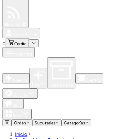
Especiales
Newsfeed
0
Iniciar Sesión
0
Carrito
Productos
Nuevos
Eventos
Para Ti
Caja Abierta
Soporte
Blog
Apps
Orden
Sucursales
Categorías
Inicio