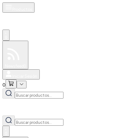
Productos
0
Especiales
Newsfeed
0
Iniciar Sesión
0
0