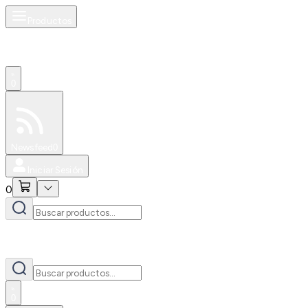
Productos
0
Especiales
Newsfeed
0
Iniciar Sesión
0
0