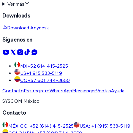
Ver más
Downloads
Download Anydesk
Síguenos en
MX
+52 614 415-2525
US
+1 915 533-5119
CO
+57 601 744-3650
Contacto
Pre-registro
WhatsApp
Messenger
Ventas
Ayuda
SYSCOM México
Contacto
MÉXICO: +52 (614) 415-2525
USA: +1 (915) 533-5119