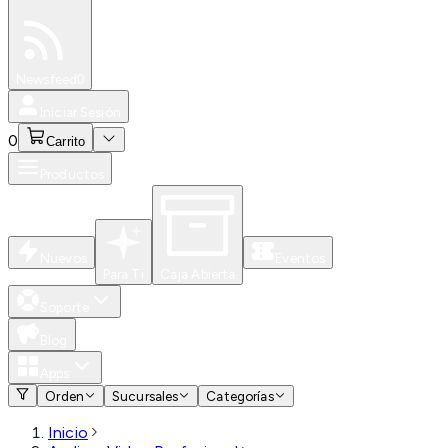
Especiales
Newsfeed
0
Iniciar Sesión
0
Carrito
Productos
Nuevos
Eventos
Para Ti
Caja Abierta
Soporte
Blog
Apps
Orden
Sucursales
Categorías
Inicio