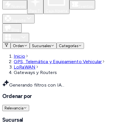
Nuevos
Eventos
Para Ti
Caja Abierta
Soporte
Blog
Apps
Orden
Sucursales
Categorías
Inicio
GPS, Telemática y Equipamiento Vehicular
LoRaWAN
Gateways y Routers
Generando filtros con IA...
Ordenar por
Relevancia
Sucursal