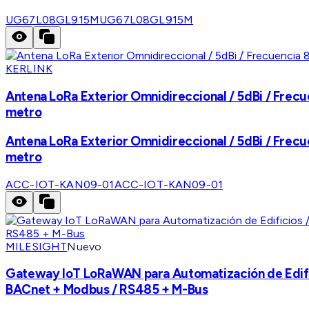
UG67L08GL915M
UG67L08GL915M
KERLINK
Antena LoRa Exterior Omnidireccional / 5dBi / Frecue
metro
Antena LoRa Exterior Omnidireccional / 5dBi / Frecue
metro
ACC-IOT-KAN09-01
ACC-IOT-KAN09-01
MILESIGHT
Nuevo
Gateway IoT LoRaWAN para Automatización de Edific
BACnet + Modbus / RS485 + M-Bus