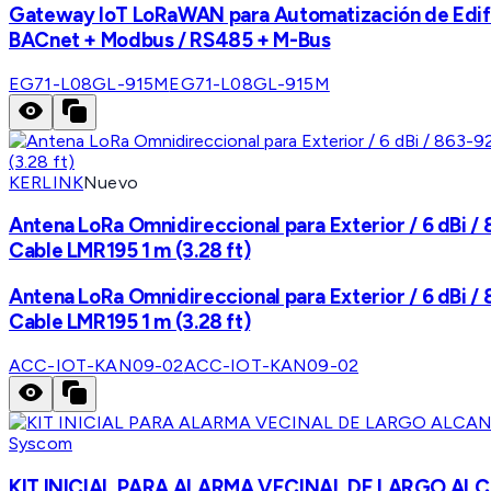
Gateway IoT LoRaWAN para Automatización de Edific
BACnet + Modbus / RS485 + M-Bus
EG71-L08GL-915M
EG71-L08GL-915M
KERLINK
Nuevo
Antena LoRa Omnidireccional para Exterior / 6 dBi / 
Cable LMR195 1 m (3.28 ft)
Antena LoRa Omnidireccional para Exterior / 6 dBi / 
Cable LMR195 1 m (3.28 ft)
ACC-IOT-KAN09-02
ACC-IOT-KAN09-02
Syscom
KIT INICIAL PARA ALARMA VECINAL DE LARGO A