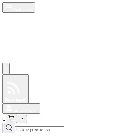
Productos
0
Especiales
Newsfeed
0
Iniciar Sesión
0