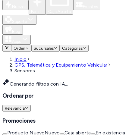
Nuevos
Eventos
Para Ti
Caja Abierta
Soporte
Blog
Apps
Orden
Sucursales
Categorías
Inicio
GPS, Telemática y Equipamiento Vehicular
Sensores
Generando filtros con IA...
Ordenar por
Relevancia
Promociones
Producto Nuevo
Nuevo
Caja abierta
En existencia