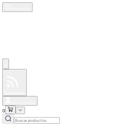
Productos
0
Especiales
Newsfeed
0
Iniciar Sesión
0