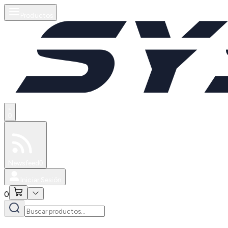
Productos
0
Especiales
Newsfeed
0
Iniciar Sesión
0