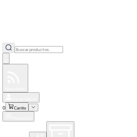
0
Especiales
Newsfeed
0
Iniciar Sesión
0
Carrito
Productos