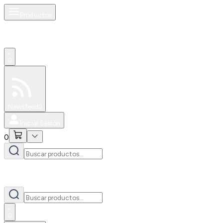
Productos
0
Especiales
Newsfeed
0
Iniciar Sesión
0
0