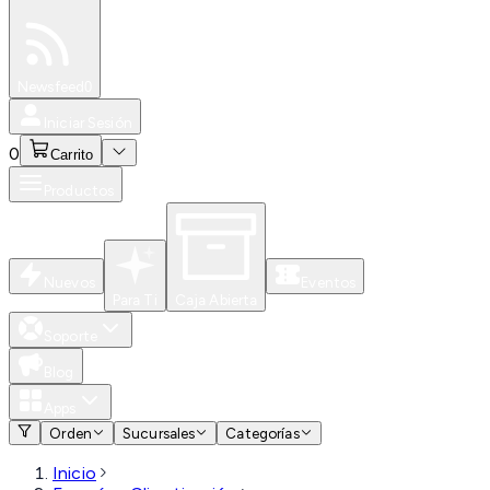
Especiales
Newsfeed
0
Iniciar Sesión
0
Carrito
Productos
Nuevos
Eventos
Para Ti
Caja Abierta
Soporte
Blog
Apps
Orden
Sucursales
Categorías
Inicio