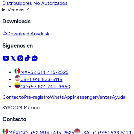
Distribuidores No Autorizados
Ver más
Downloads
Download Anydesk
Síguenos en
MX
+52 614 415-2525
US
+1 915 533-5119
CO
+57 601 744-3650
Contacto
Pre-registro
WhatsApp
Messenger
Ventas
Ayuda
SYSCOM México
Contacto
MÉXICO: +52 (614) 415-2525
USA: +1 (915) 533-5119