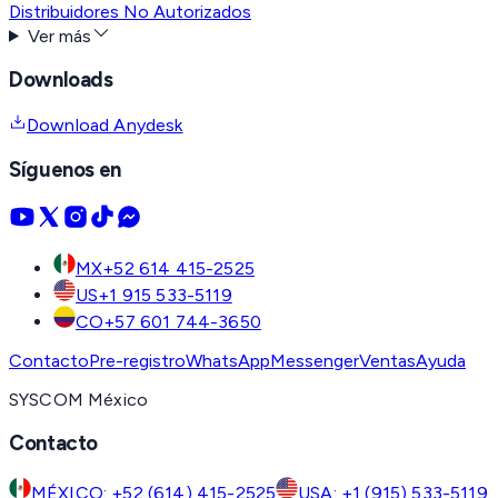
Distribuidores No Autorizados
Ver más
Downloads
Download Anydesk
Síguenos en
MX
+52 614 415-2525
US
+1 915 533-5119
CO
+57 601 744-3650
Contacto
Pre-registro
WhatsApp
Messenger
Ventas
Ayuda
SYSCOM México
Contacto
MÉXICO: +52 (614) 415-2525
USA: +1 (915) 533-5119