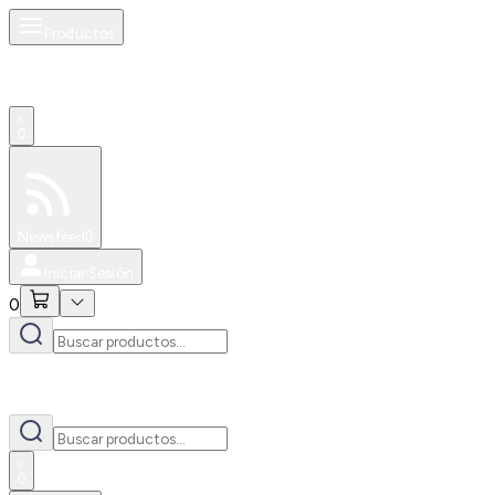
Productos
0
Especiales
Newsfeed
0
Iniciar Sesión
0
0