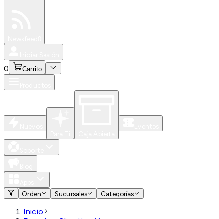
Especiales
Newsfeed
0
Iniciar Sesión
0
Carrito
Productos
Nuevos
Eventos
Para Ti
Caja Abierta
Soporte
Blog
Apps
Orden
Sucursales
Categorías
Inicio