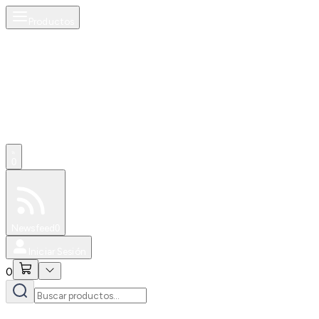
Productos
0
Especiales
Newsfeed
0
Iniciar Sesión
0