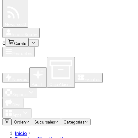
Especiales
Newsfeed
0
Iniciar Sesión
0
Carrito
Productos
Nuevos
Eventos
Para Ti
Caja Abierta
Soporte
Blog
Apps
Orden
Sucursales
Categorías
Inicio