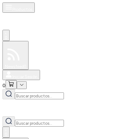
Productos
0
Especiales
Newsfeed
0
Iniciar Sesión
0
0