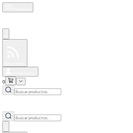
Productos
0
Especiales
Newsfeed
0
Iniciar Sesión
0
0