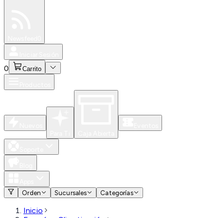
Especiales
Newsfeed
0
Iniciar Sesión
0
Carrito
Productos
Nuevos
Eventos
Para Ti
Caja Abierta
Soporte
Blog
Apps
Orden
Sucursales
Categorías
Inicio