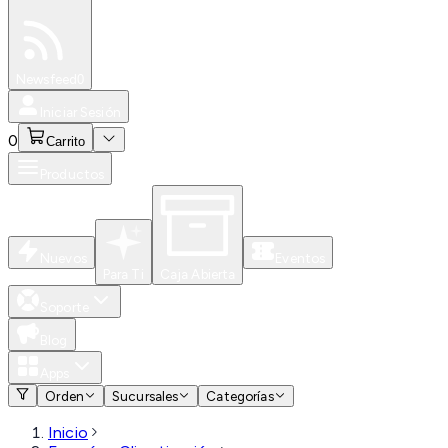
Especiales
Newsfeed
0
Iniciar Sesión
0
Carrito
Productos
Nuevos
Eventos
Para Ti
Caja Abierta
Soporte
Blog
Apps
Orden
Sucursales
Categorías
Inicio