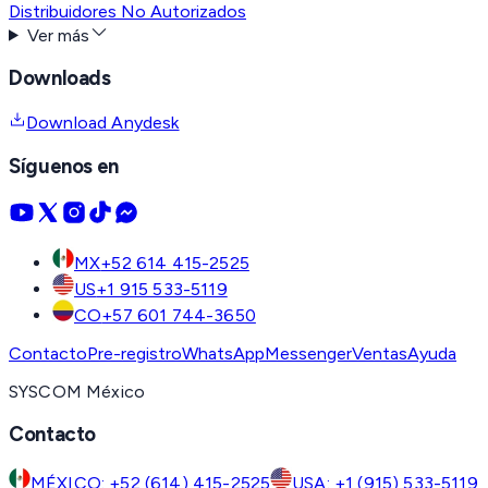
Distribuidores No Autorizados
Ver más
Downloads
Download Anydesk
Síguenos en
MX
+52 614 415-2525
US
+1 915 533-5119
CO
+57 601 744-3650
Contacto
Pre-registro
WhatsApp
Messenger
Ventas
Ayuda
SYSCOM México
Contacto
MÉXICO: +52 (614) 415-2525
USA: +1 (915) 533-5119