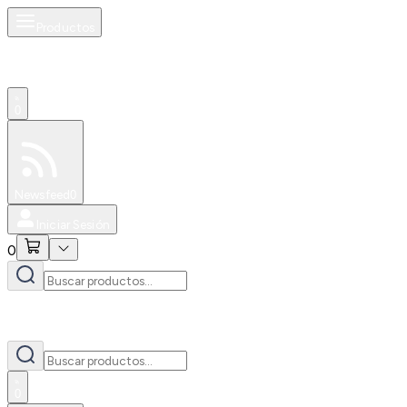
Productos
0
Especiales
Newsfeed
0
Iniciar Sesión
0
0