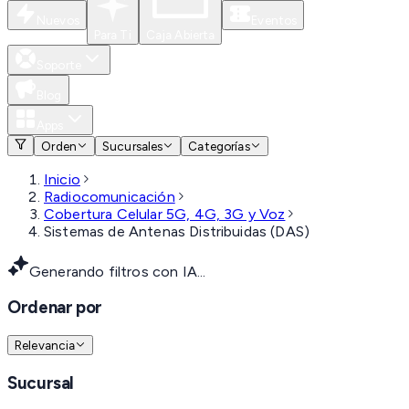
Nuevos
Eventos
Para Ti
Caja Abierta
Soporte
Blog
Apps
Orden
Sucursales
Categorías
Inicio
Radiocomunicación
Cobertura Celular 5G, 4G, 3G y Voz
Sistemas de Antenas Distribuidas (DAS)
Generando filtros con IA...
Ordenar por
Relevancia
Sucursal