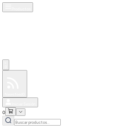
Productos
0
Especiales
Newsfeed
0
Iniciar Sesión
0