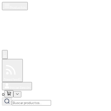
Productos
0
Especiales
Newsfeed
0
Iniciar Sesión
0