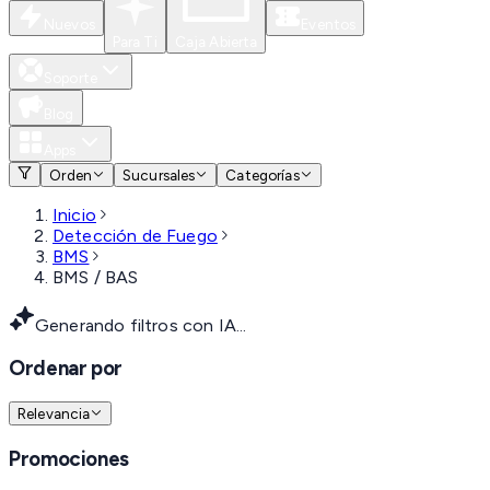
Nuevos
Eventos
Para Ti
Caja Abierta
Soporte
Blog
Apps
Orden
Sucursales
Categorías
Inicio
Detección de Fuego
BMS
BMS / BAS
Generando filtros con IA...
Ordenar por
Relevancia
Promociones