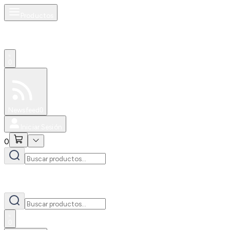
Productos
0
Especiales
Newsfeed
0
Iniciar Sesión
0
0