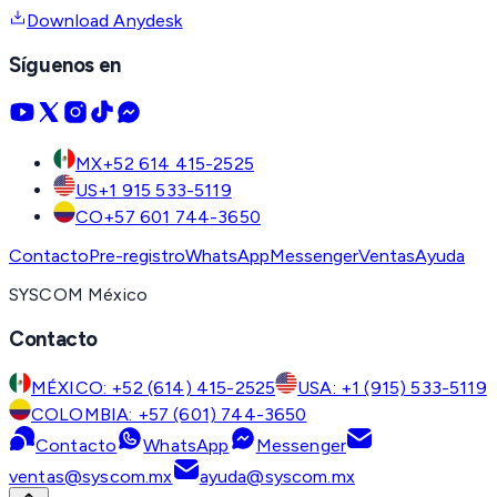
Download Anydesk
Síguenos en
MX
+52 614 415-2525
US
+1 915 533-5119
CO
+57 601 744-3650
Contacto
Pre-registro
WhatsApp
Messenger
Ventas
Ayuda
SYSCOM México
Contacto
MÉXICO: +52 (614) 415-2525
USA: +1 (915) 533-5119
COLOMBIA: +57 (601) 744-3650
Contacto
WhatsApp
Messenger
ventas@syscom.mx
ayuda@syscom.mx