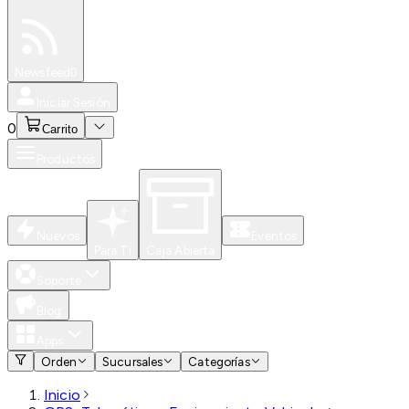
Especiales
Newsfeed
0
Iniciar Sesión
0
Carrito
Productos
Nuevos
Eventos
Para Ti
Caja Abierta
Soporte
Blog
Apps
Orden
Sucursales
Categorías
Inicio