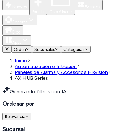
Nuevos
Eventos
Para Ti
Caja Abierta
Soporte
Blog
Apps
Orden
Sucursales
Categorías
Inicio
Automatización e Intrusión
Paneles de Alarma y Accesorios Hikvision
AX HUB Series
Generando filtros con IA...
Ordenar por
Relevancia
Sucursal