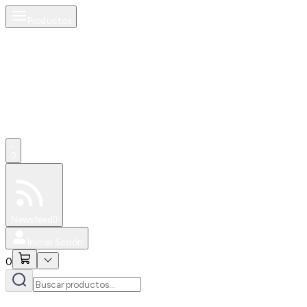
Productos
0
Especiales
Newsfeed
0
Iniciar Sesión
0