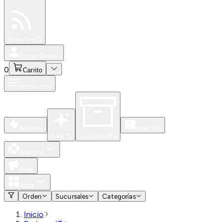
Especiales
Newsfeed
0
Iniciar Sesión
0
Carrito
Productos
Nuevos
Eventos
Para Ti
Caja Abierta
Soporte
Blog
Apps
Orden
Sucursales
Categorías
Inicio