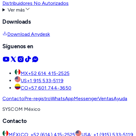
Distribuidores No Autorizados
Ver más
Downloads
Download Anydesk
Síguenos en
MX
+52 614 415-2525
US
+1 915 533-5119
CO
+57 601 744-3650
Contacto
Pre-registro
WhatsApp
Messenger
Ventas
Ayuda
SYSCOM México
Contacto
MÉXICO: +52 (614) 415-2525
USA: +1 (915) 533-5119