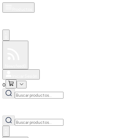
Productos
0
Especiales
Newsfeed
0
Iniciar Sesión
0
0