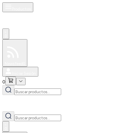
Productos
0
Especiales
Newsfeed
0
Iniciar Sesión
0
0