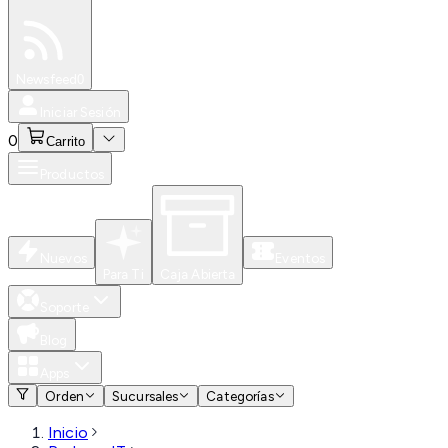
Especiales
Newsfeed
0
Iniciar Sesión
0
Carrito
Productos
Nuevos
Eventos
Para Ti
Caja Abierta
Soporte
Blog
Apps
Orden
Sucursales
Categorías
Inicio