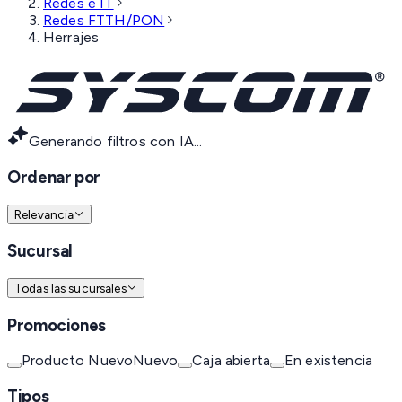
Redes e IT
Redes FTTH/PON
Herrajes
Generando filtros con IA...
Ordenar por
Relevancia
Sucursal
Todas las sucursales
Promociones
Producto Nuevo
Nuevo
Caja abierta
En existencia
Tipos