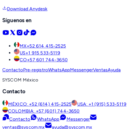
Download Anydesk
Síguenos en
MX
+52 614 415-2525
US
+1 915 533-5119
CO
+57 601 744-3650
Contacto
Pre-registro
WhatsApp
Messenger
Ventas
Ayuda
SYSCOM México
Contacto
MÉXICO: +52 (614) 415-2525
USA: +1 (915) 533-5119
COLOMBIA: +57 (601) 744-3650
Contacto
WhatsApp
Messenger
ventas@syscom.mx
ayuda@syscom.mx