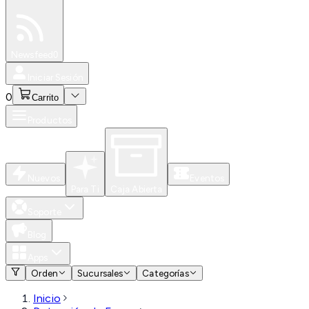
Especiales
Newsfeed
0
Iniciar Sesión
0
Carrito
Productos
Nuevos
Eventos
Para Ti
Caja Abierta
Soporte
Blog
Apps
Orden
Sucursales
Categorías
Inicio