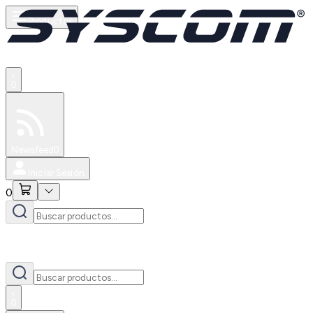
Productos
0
Especiales
Newsfeed
0
Iniciar Sesión
0
0