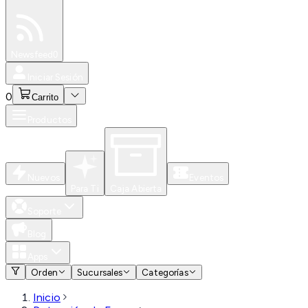
Especiales
Newsfeed
0
Iniciar Sesión
0
Carrito
Productos
Nuevos
Eventos
Para Ti
Caja Abierta
Soporte
Blog
Apps
Orden
Sucursales
Categorías
Inicio