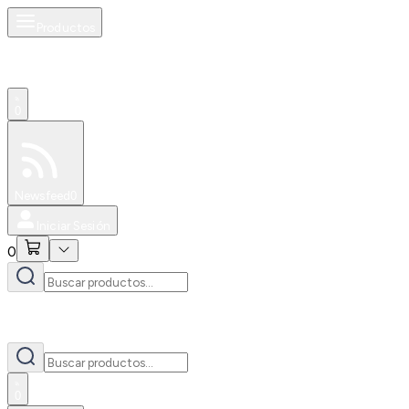
Productos
0
Especiales
Newsfeed
0
Iniciar Sesión
0
0