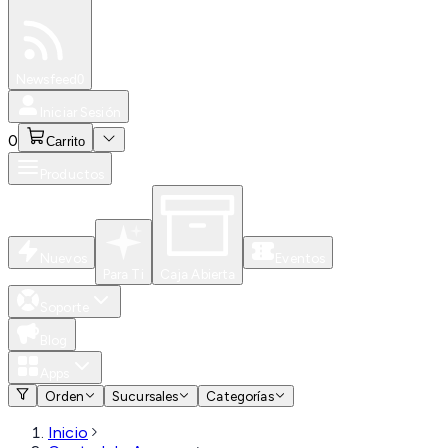
Especiales
Newsfeed
0
Iniciar Sesión
0
Carrito
Productos
Nuevos
Eventos
Para Ti
Caja Abierta
Soporte
Blog
Apps
Orden
Sucursales
Categorías
Inicio