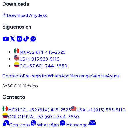
Downloads
Download Anydesk
Síguenos en
MX
+52 614 415-2525
US
+1 915 533-5119
CO
+57 601 744-3650
Contacto
Pre-registro
WhatsApp
Messenger
Ventas
Ayuda
SYSCOM México
Contacto
MÉXICO: +52 (614) 415-2525
USA: +1 (915) 533-5119
COLOMBIA: +57 (601) 744-3650
Contacto
WhatsApp
Messenger