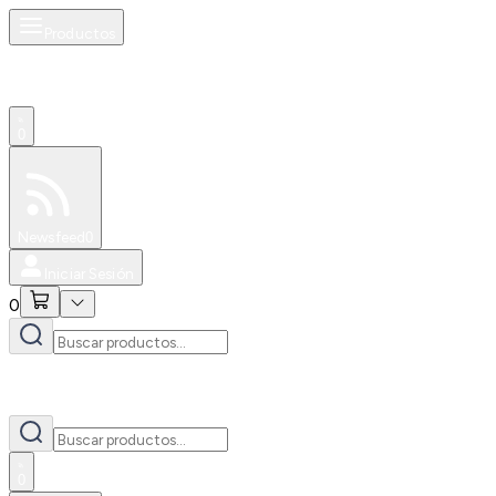
Productos
0
Especiales
Newsfeed
0
Iniciar Sesión
0
0