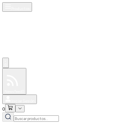
Productos
0
Especiales
Newsfeed
0
Iniciar Sesión
0