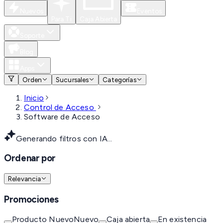
Nuevos
Eventos
Para Ti
Caja Abierta
Soporte
Blog
Apps
Orden
Sucursales
Categorías
Inicio
Control de Acceso
Software de Acceso
Generando filtros con IA...
Ordenar por
Relevancia
Promociones
Producto Nuevo
Nuevo
Caja abierta
En existencia