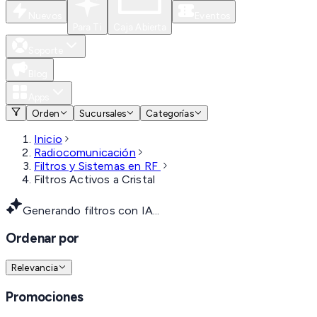
Nuevos
Eventos
Para Ti
Caja Abierta
Soporte
Blog
Apps
Orden
Sucursales
Categorías
Inicio
Radiocomunicación
Filtros y Sistemas en RF
Filtros Activos a Cristal
Generando filtros con IA...
Ordenar por
Relevancia
Promociones