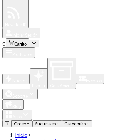
Especiales
Newsfeed
0
Iniciar Sesión
0
Carrito
Productos
Nuevos
Eventos
Para Ti
Caja Abierta
Soporte
Blog
Apps
Orden
Sucursales
Categorías
Inicio