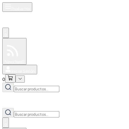
Productos
0
Especiales
Newsfeed
0
Iniciar Sesión
0
0