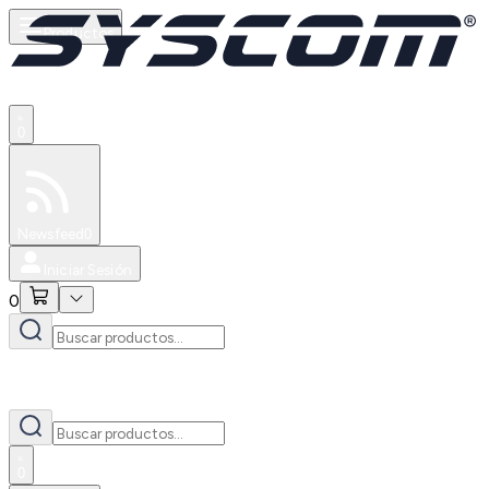
Productos
0
Especiales
Newsfeed
0
Iniciar Sesión
0
0