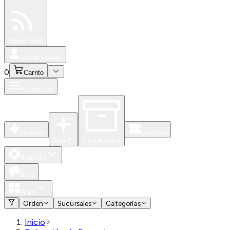
Especiales
Newsfeed
0
Iniciar Sesión
0
Carrito
Productos
Nuevos
Eventos
Para Ti
Caja Abierta
Soporte
Blog
Apps
Orden
Sucursales
Categorías
Inicio