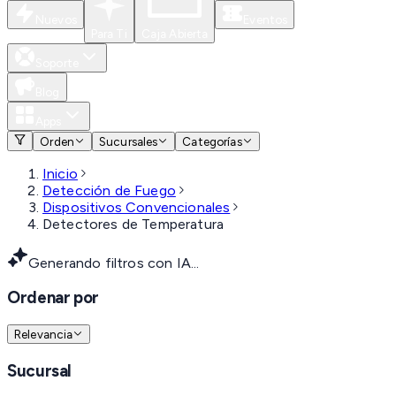
Nuevos
Eventos
Para Ti
Caja Abierta
Soporte
Blog
Apps
Orden
Sucursales
Categorías
Inicio
Detección de Fuego
Dispositivos Convencionales
Detectores de Temperatura
Generando filtros con IA...
Ordenar por
Relevancia
Sucursal