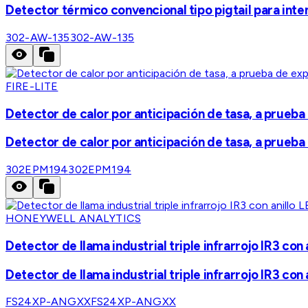
Detector térmico convencional tipo pigtail para inte
302-AW-135
302-AW-135
FIRE-LITE
Detector de calor por anticipación de tasa, a prueba 
Detector de calor por anticipación de tasa, a prueba 
302EPM194
302EPM194
HONEYWELL ANALYTICS
Detector de llama industrial triple infrarrojo IR3 co
Detector de llama industrial triple infrarrojo IR3 co
FS24XP-ANGXX
FS24XP-ANGXX