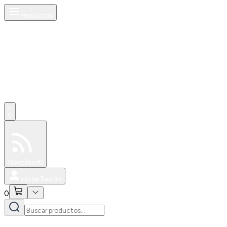
Productos
0
Especiales
Newsfeed
0
Iniciar Sesión
0